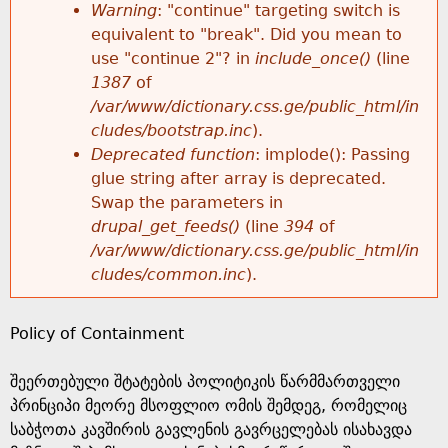
k
Warning
: "continue" targeting switch is
r
e
equivalent to "break". Did you mean to
h
y
use "continue 2"? in
include_once()
(line
o
w
1387
of
e
o
/var/www/dictionary.css.ge/public_html/in
r
r
cludes/bootstrap.inc
).
r
d
Deprecated function
: implode(): Passing
m
s
glue string after array is deprecated.
e
Swap the parameters in
e
drupal_get_feeds()
(line
394
of
/var/www/dictionary.css.ge/public_html/in
s
cludes/common.inc
).
s
Policy of Containment
a
შეერთებული შტატების პოლიტიკის წარმმართველი
g
პრინციპი მეორე მსოფლიო ომის შემდეგ, რომელიც
საბჭოთა კავშირის გავლენის გავრცელებას ისახავდა