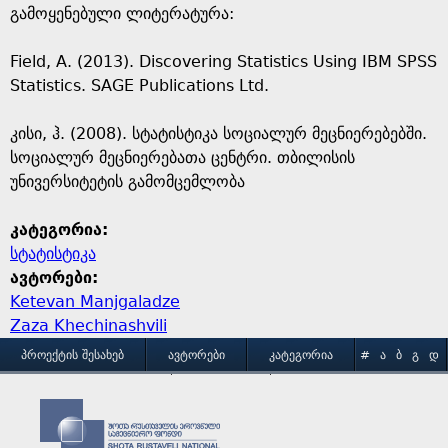
გამოყენებული ლიტერატურა:
Field, A. (2013). Discovering Statistics Using IBM SPSS
Statistics. SAGE Publications Ltd.
კისი, ჰ. (2008). სტატისტიკა სოციალურ მეცნიერებებში.
სოციალურ მეცნიერებათა ცენტრი. თბილისის
უნივერსიტეტის გამომცემლობა
კატეგორია:
სტატისტიკა
ავტორები:
Ketevan Manjgaladze
Zaza Khechinashvili
M
ᲞᲠᲝᲔᲥᲢᲘᲡ ᲨᲔᲡᲐᲮᲔᲑ
ᲐᲕᲢᲝᲠᲔᲑᲘ
ᲙᲐᲢᲔᲒᲝᲠᲘᲐ
#
Ა
Ბ
Გ
Დ
Ე
Ვ
Ზ
Თ
Ი
ᲒᲐᲛᲝᲧᲔᲜᲔᲑᲘᲡ ᲞᲘᲠᲝᲑᲔᲑᲘ
ᲙᲝᲜᲢᲐᲥᲢᲘ
a
Კ
Ლ
Მ
Ნ
Ო
Პ
Ჟ
Რ
Ს
Ტ