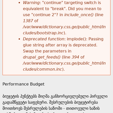
k
Warning
: "continue" targeting switch is
r
e
equivalent to "break". Did you mean to
h
y
use "continue 2"? in
include_once()
(line
o
w
1387
of
e
o
/var/www/dictionary.css.ge/public_html/in
r
r
cludes/bootstrap.inc
).
r
d
Deprecated function
: implode(): Passing
m
s
glue string after array is deprecated.
e
Swap the parameters in
e
drupal_get_feeds()
(line
394
of
/var/www/dictionary.css.ge/public_html/in
s
cludes/common.inc
).
s
Performance Budget
a
ბიუჯეტის პუნქტებს მიღმა განხორციელებული პირველი
g
გადამწყვეტი საფეხური. შესრულების ბიუჯეტირება
მოითხოვს შესრულების საზომი - თითოეული ხაზის