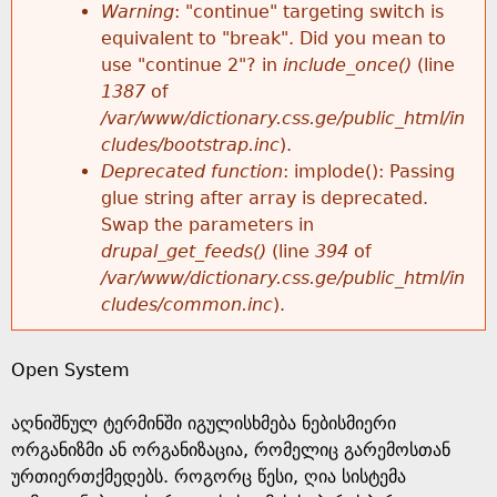
k
Warning
: "continue" targeting switch is
r
e
equivalent to "break". Did you mean to
h
y
use "continue 2"? in
include_once()
(line
o
w
1387
of
e
o
/var/www/dictionary.css.ge/public_html/in
r
r
cludes/bootstrap.inc
).
r
d
Deprecated function
: implode(): Passing
m
s
glue string after array is deprecated.
e
Swap the parameters in
e
drupal_get_feeds()
(line
394
of
/var/www/dictionary.css.ge/public_html/in
s
cludes/common.inc
).
s
Open System
a
აღნიშნულ ტერმინში იგულისხმება ნებისმიერი
g
ორგანიზმი ან ორგანიზაცია, რომელიც გარემოსთან
ურთიერთქმედებს. როგორც წესი, ღია სისტემა