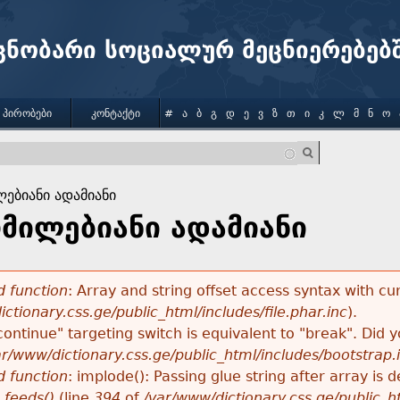
Jump to navigation
ცნობარი სოციალურ მეცნიერებებ
 ᲞᲘᲠᲝᲑᲔᲑᲘ
ᲙᲝᲜᲢᲐᲥᲢᲘ
#
Ა
Ბ
Გ
Დ
Ე
Ვ
Ზ
Თ
Ი
Კ
Ლ
Მ
Ნ
Ო
ებიანი ადამიანი
მილებიანი ადამიანი
 function
: Array and string offset access syntax with cu
ctionary.css.ge/public_html/includes/file.phar.inc
).
"continue" targeting switch is equivalent to "break". Did
ar/www/dictionary.css.ge/public_html/includes/bootstrap.
 function
: implode(): Passing glue string after array i
_feeds()
(line
394
of
/var/www/dictionary.css.ge/public_