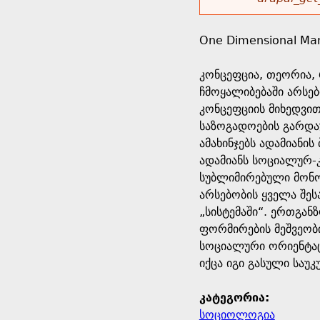
r
w
u
o
e
o
One Dimensional Ma
r
d
h
r
კონცეფცია, თეორია, 
s
ჩმოყალიბებაში არსებ
e
m
კონცეფციის მიხედვი
საზოგადოების გარდაუ
r
e
ამახინჯებს ადამიანი
ადამიანს სოციალურ-კ
e
s
სუბლიმირებული მონო
არსებობის ყველა შე
s
„სისტემაში“. ერთგან
ფორმირების მეშვეობ
a
სოციალური ორიენტაცი
იქცა იგი გასული სა
g
კატეგორია:
e
სოციოლოგია