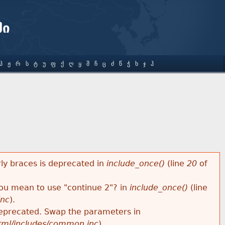
ში
Პ
Ჟ
Რ
Ს
Ტ
Უ
Ფ
Ქ
Ღ
Ყ
Შ
Ჩ
Ც
Ძ
Წ
Ჭ
Ხ
Ჯ
Ჰ
rly braces is deprecated in
include_once()
(line
20
of
 you mean to use "continue 2"? in
include_once()
(line
inc
).
s deprecated. Swap the parameters in
html/includes/common.inc
).