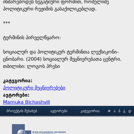
e
იხმარებოდეს ნეგატიური ფორმით, რომელიმე
პოლიტიკური რეჟიმის გასაქილიკებლად.
***
ტერმინის პირველწყარო: ​
​სოციალურ და პოლიტიკურ ტერმინთა ლექსიკონი–
ცნობარი. (2004) სოციალურ მეცნიერებათა ცენტრი.
თბილისი: ლოგოს პრესი
კატეგორია:
პოლიტიკური მეცნიერებები
ავტორები:
Mamuka Bichashvili
M
ᲞᲠᲝᲔᲥᲢᲘᲡ ᲨᲔᲡᲐᲮᲔᲑ
ᲐᲕᲢᲝᲠᲔᲑᲘ
ᲙᲐᲢᲔᲒᲝᲠᲘᲐ
#
Ა
Ბ
Გ
Დ
Ე
Ვ
Ზ
Თ
Ი
ᲒᲐᲛᲝᲧᲔᲜᲔᲑᲘᲡ ᲞᲘᲠᲝᲑᲔᲑᲘ
ᲙᲝᲜᲢᲐᲥᲢᲘ
a
Კ
Ლ
Მ
Ნ
Ო
Პ
Ჟ
Რ
Ს
Ტ