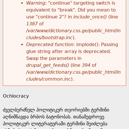
k
Warning
: "continue" targeting switch is
r
e
equivalent to "break". Did you mean to
h
y
use "continue 2"? in
include_once()
(line
o
w
1387
of
e
o
/var/www/dictionary.css.ge/public_html/in
r
r
cludes/bootstrap.inc
).
r
d
Deprecated function
: implode(): Passing
m
s
glue string after array is deprecated.
e
Swap the parameters in
e
drupal_get_feeds()
(line
394
of
/var/www/dictionary.css.ge/public_html/in
s
cludes/common.inc
).
s
Ochlocracy
a
ძველბერძნულ პოლიტიკურ თეორიებში ტერმინი
g
აღნიშნავდა ბრბოს ბატონობას. თანამედროვე
პოლიტიკურ ლიტერატურაში ტერმინი შეიძლება