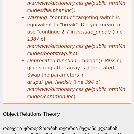
k
/var/www/dictionary.css.ge/public_html/in
r
e
cludes/file.phar.inc
).
h
y
Warning
: "continue" targeting switch is
r
w
equivalent to "break". Did you mean to
e
o
use "continue 2"? in
include_once()
(line
o
r
1387
of
r
d
/var/www/dictionary.css.ge/public_html/in
r
s
cludes/bootstrap.inc
).
e
Deprecated function
: implode(): Passing
m
glue string after array is deprecated.
Swap the parameters in
e
drupal_get_feeds()
(line
394
of
/var/www/dictionary.css.ge/public_html/in
s
cludes/common.inc
).
s
Object Relations Theory
a
ობიექტი-ურთიერთობის თეორია მელანი კლაინის