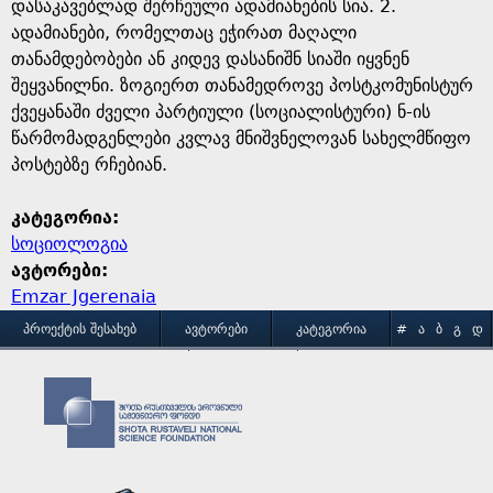
e
დასაკავებლად შერჩეული ადამიანების სია. 2.
ადამიანები, რომელთაც ეჭირათ მაღალი
თანამდებობები ან კიდევ დასანიშნ სიაში იყვნენ
შეყვანილნი. ზოგიერთ თანამედროვე პოსტკომუნისტურ
ქვეყანაში ძველი პარტიული (სოციალისტური) ნ-ის
წარმომადგენლები კვლავ მნიშვნელოვან სახელმწიფო
პოსტებზე რჩებიან.
კატეგორია:
სოციოლოგია
ავტორები:
Emzar Jgerenaia
M
ᲞᲠᲝᲔᲥᲢᲘᲡ ᲨᲔᲡᲐᲮᲔᲑ
ᲐᲕᲢᲝᲠᲔᲑᲘ
ᲙᲐᲢᲔᲒᲝᲠᲘᲐ
#
Ა
Ბ
Გ
Დ
Ე
Ვ
Ზ
Თ
Ი
ᲒᲐᲛᲝᲧᲔᲜᲔᲑᲘᲡ ᲞᲘᲠᲝᲑᲔᲑᲘ
ᲙᲝᲜᲢᲐᲥᲢᲘ
a
Კ
Ლ
Მ
Ნ
Ო
Პ
Ჟ
Რ
Ს
Ტ
i
Უ
Ფ
Ქ
Ღ
Ყ
Შ
Ჩ
Ც
Ძ
Წ