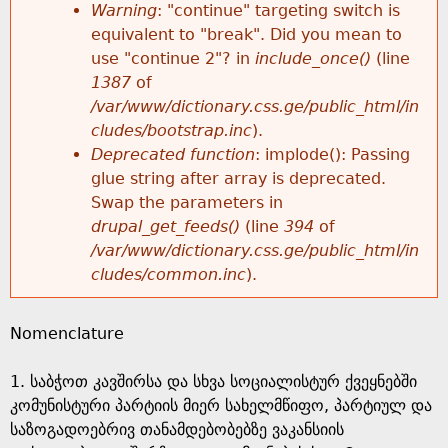
k
Warning
: "continue" targeting switch is
r
e
equivalent to "break". Did you mean to
h
y
use "continue 2"? in
include_once()
(line
o
w
1387
of
e
o
/var/www/dictionary.css.ge/public_html/in
r
r
cludes/bootstrap.inc
).
r
d
Deprecated function
: implode(): Passing
m
s
glue string after array is deprecated.
e
Swap the parameters in
e
drupal_get_feeds()
(line
394
of
/var/www/dictionary.css.ge/public_html/in
s
cludes/common.inc
).
s
Nomenclature
a
1. საბჭოთ კავშირსა და სხვა სოციალისტურ ქვეყნებში
g
კომუნისტური პარტიის მიერ სახელმწიფო, პარტიულ და
საზოგადოებრივ თანამდებობებზე ვაკანსიის