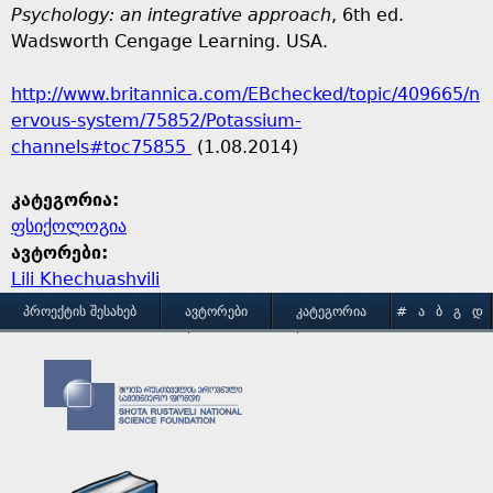
Psychology: an integrative approach
, 6th ed.
Wadsworth Cengage Learning. USA.
http://www.britannica.com/EBchecked/topic/409665/n
ervous-system/75852/Potassium-
channels#toc75855
(1.08.2014)
კატეგორია:
ფსიქოლოგია
ავტორები:
Lili Khechuashvili
M
ᲞᲠᲝᲔᲥᲢᲘᲡ ᲨᲔᲡᲐᲮᲔᲑ
ᲐᲕᲢᲝᲠᲔᲑᲘ
ᲙᲐᲢᲔᲒᲝᲠᲘᲐ
#
Ა
Ბ
Გ
Დ
Ე
Ვ
Ზ
Თ
Ი
ᲒᲐᲛᲝᲧᲔᲜᲔᲑᲘᲡ ᲞᲘᲠᲝᲑᲔᲑᲘ
ᲙᲝᲜᲢᲐᲥᲢᲘ
a
Კ
Ლ
Მ
Ნ
Ო
Პ
Ჟ
Რ
Ს
Ტ
i
Უ
Ფ
Ქ
Ღ
Ყ
Შ
Ჩ
Ც
Ძ
Წ
n
Ჭ
Ხ
Ჯ
Ჰ