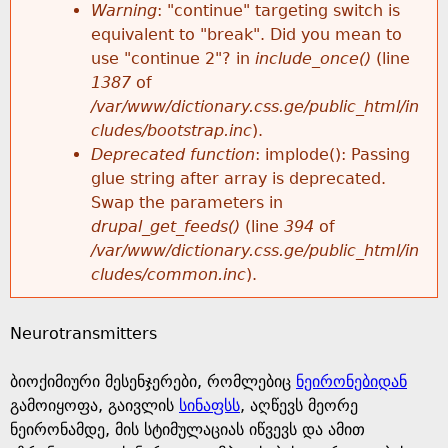
k
Warning
: "continue" targeting switch is
r
e
equivalent to "break". Did you mean to
h
y
use "continue 2"? in
include_once()
(line
o
w
1387
of
e
o
/var/www/dictionary.css.ge/public_html/in
r
r
cludes/bootstrap.inc
).
r
d
Deprecated function
: implode(): Passing
m
s
glue string after array is deprecated.
e
Swap the parameters in
e
drupal_get_feeds()
(line
394
of
/var/www/dictionary.css.ge/public_html/in
s
cludes/common.inc
).
s
Neurotransmitters
a
ბიოქიმიური მესენჯერები, რომლებიც
ნეირონებიდან
g
გამოიყოფა, გაივლის
სინაფსს
, აღწევს მეორე
ნეირონამდე, მის სტიმულაციას იწვევს და ამით