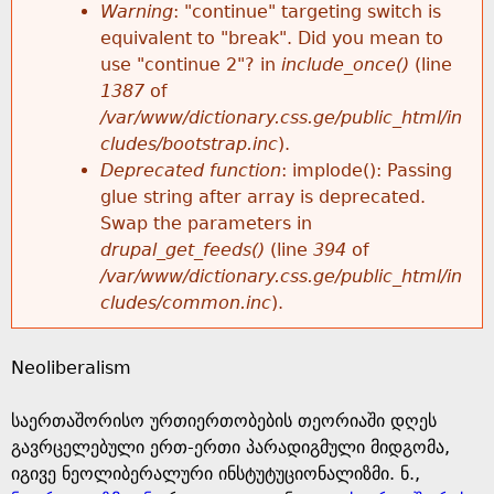
k
Warning
: "continue" targeting switch is
r
e
equivalent to "break". Did you mean to
h
y
use "continue 2"? in
include_once()
(line
o
w
1387
of
e
o
/var/www/dictionary.css.ge/public_html/in
r
r
cludes/bootstrap.inc
).
r
d
Deprecated function
: implode(): Passing
m
s
glue string after array is deprecated.
e
Swap the parameters in
e
drupal_get_feeds()
(line
394
of
/var/www/dictionary.css.ge/public_html/in
s
cludes/common.inc
).
s
Neoliberalism
a
საერთაშორისო ურთიერთობების თეორიაში დღეს
g
გავრცელებული ერთ-ერთი პარადიგმული მიდგომა,
იგივე ნეოლიბერალური ინსტუტუციონალიზმი. ნ.,