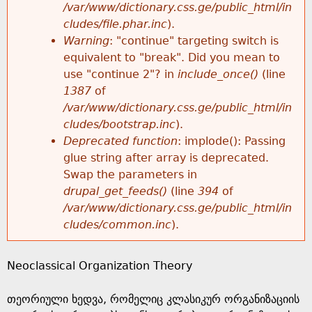
k
/var/www/dictionary.css.ge/public_html/in
r
e
cludes/file.phar.inc
).
h
y
Warning
: "continue" targeting switch is
r
w
equivalent to "break". Did you mean to
e
o
use "continue 2"? in
include_once()
(line
o
r
1387
of
r
d
/var/www/dictionary.css.ge/public_html/in
r
s
cludes/bootstrap.inc
).
e
Deprecated function
: implode(): Passing
m
glue string after array is deprecated.
Swap the parameters in
e
drupal_get_feeds()
(line
394
of
/var/www/dictionary.css.ge/public_html/in
s
cludes/common.inc
).
s
Neoclassical Organization Theory
a
თეორიული ხედვა, რომელიც კლასიკურ ორგანიზაციის