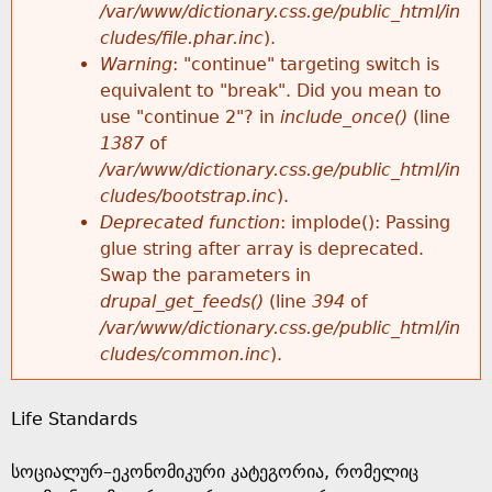
k
/var/www/dictionary.css.ge/public_html/in
r
e
cludes/file.phar.inc
).
h
y
Warning
: "continue" targeting switch is
r
w
equivalent to "break". Did you mean to
e
o
use "continue 2"? in
include_once()
(line
o
r
1387
of
r
d
/var/www/dictionary.css.ge/public_html/in
r
s
cludes/bootstrap.inc
).
e
Deprecated function
: implode(): Passing
m
glue string after array is deprecated.
Swap the parameters in
e
drupal_get_feeds()
(line
394
of
/var/www/dictionary.css.ge/public_html/in
s
cludes/common.inc
).
s
Life Standards
a
სოციალურ–ეკონომიკური კატეგორია, რომელიც