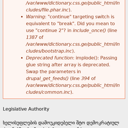
k
/var/www/dictionary.css.ge/public_html/in
r
e
cludes/file.phar.inc
).
h
y
Warning
: "continue" targeting switch is
r
w
equivalent to "break". Did you mean to
e
o
use "continue 2"? in
include_once()
(line
o
r
1387
of
r
d
/var/www/dictionary.css.ge/public_html/in
r
s
cludes/bootstrap.inc
).
e
Deprecated function
: implode(): Passing
m
glue string after array is deprecated.
Swap the parameters in
e
drupal_get_feeds()
(line
394
of
/var/www/dictionary.css.ge/public_html/in
s
cludes/common.inc
).
s
Legislative Authority
a
ხელისუფლების დამოუკიდებელი შტო დემოკრატიულ