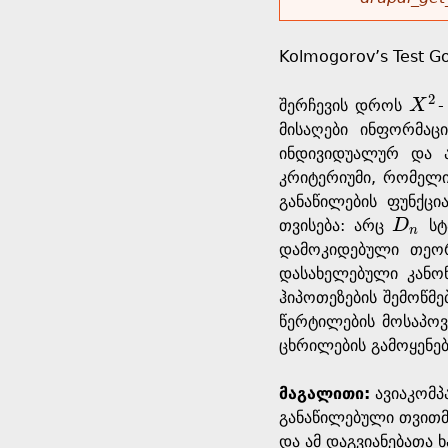
r
w
u
o
e
o
Kolmogorov’s Test Go
r
d
h
2
r
შერჩევის დროს
X
-
s
X
2
მისაღები ინფორმაც
e
m
ინდივიდუალურ და ა
კრიტერიუმი, რომელი
r
e
განაწილების ფუნქცი
თვისება: არც
D
სტ
D
n
n
e
s
დამოკიდებული თეორ
დასახელებული კანონ
s
ჰიპოთეზების შემოწმე
წერტილების მოსაპოვ
a
ცხრილების გამოყენებ
g
მაგალითი:
ავიაკომპ
განაწილებული თვითმ
e
და ამ დაგვიანებათა