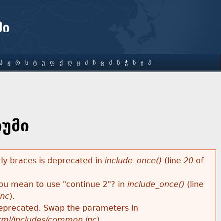
ში
Პ
Ჟ
Რ
Ს
Ტ
Უ
Ფ
Ქ
Ღ
Ყ
Შ
Ჩ
Ც
Ძ
Წ
Ჭ
Ხ
Ჯ
Ჰ
უმი
rly braces is deprecated in
include_once()
(line
20
of
 you mean to use "continue 2"? in
include_once()
(line
inc
).
s deprecated. Swap the parameters in
html/includes/common.inc
).