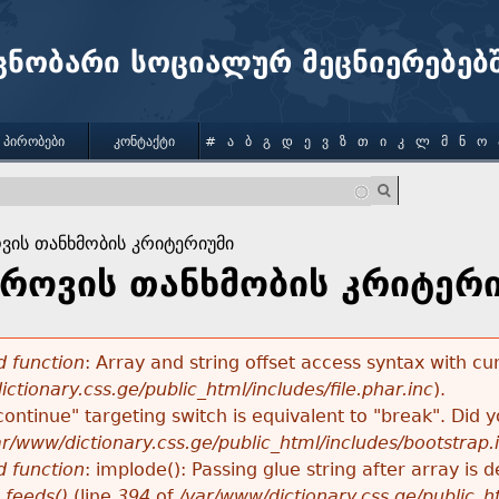
Jump to navigation
ცნობარი სოციალურ მეცნიერებებ
 ᲞᲘᲠᲝᲑᲔᲑᲘ
ᲙᲝᲜᲢᲐᲥᲢᲘ
#
Ა
Ბ
Გ
Დ
Ე
Ვ
Ზ
Თ
Ი
Კ
Ლ
Მ
Ნ
Ო
ს თანხმობის კრიტერიუმი
ოვის თანხმობის კრიტერი
 function
: Array and string offset access syntax with cu
ctionary.css.ge/public_html/includes/file.phar.inc
).
"continue" targeting switch is equivalent to "break". Did
ar/www/dictionary.css.ge/public_html/includes/bootstrap.
 function
: implode(): Passing glue string after array i
_feeds()
(line
394
of
/var/www/dictionary.css.ge/public_