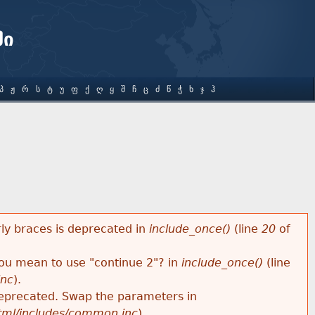
ში
Პ
Ჟ
Რ
Ს
Ტ
Უ
Ფ
Ქ
Ღ
Ყ
Შ
Ჩ
Ც
Ძ
Წ
Ჭ
Ხ
Ჯ
Ჰ
rly braces is deprecated in
include_once()
(line
20
of
 you mean to use "continue 2"? in
include_once()
(line
inc
).
s deprecated. Swap the parameters in
html/includes/common.inc
).