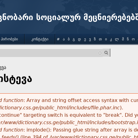
Jump to navigation
ცნობარი სოციალურ მეცნიერებებ
 ᲞᲘᲠᲝᲑᲔᲑᲘ
ᲙᲝᲜᲢᲐᲥᲢᲘ
#
Ა
Ბ
Გ
Დ
Ე
Ვ
Ზ
Თ
Ი
Კ
Ლ
Მ
Ნ
Ო
ევა
ისტევა
 function
: Array and string offset access syntax with cu
ctionary.css.ge/public_html/includes/file.phar.inc
).
"continue" targeting switch is equivalent to "break". Did
ar/www/dictionary.css.ge/public_html/includes/bootstrap.
 function
: implode(): Passing glue string after array i
_feeds()
(line
394
of
/var/www/dictionary.css.ge/public_