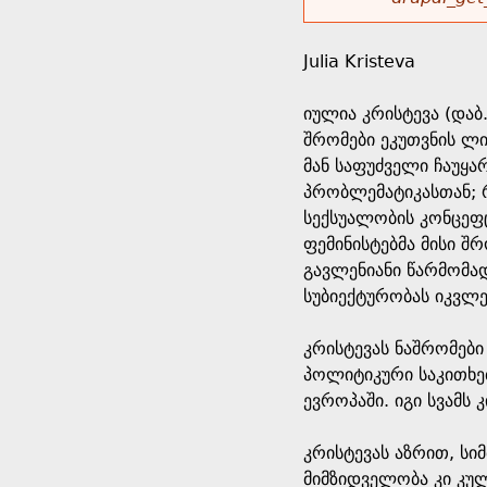
r
w
u
o
e
o
Julia Kristeva
r
d
h
r
იულია კრისტევა (და
s
შრომები ეკუთვნის ლ
e
m
მან საფუძველი ჩაუყა
პრობლემატიკასთან; 
r
e
სექსუალობის კონცეფ
ფემინისტებმა მისი შ
e
s
გავლენიანი წარმომა
სუბიექტურობას იკვლე
s
კრისტევას ნაშრომები
a
პოლიტიკური საკითხე
ევროპაში. იგი სვამს
g
კრისტევას აზრით, ს
e
მიმზიდველობა კი კუ