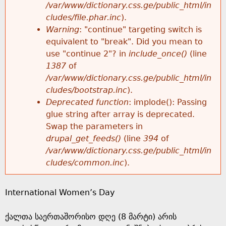
k
/var/www/dictionary.css.ge/public_html/in
r
e
cludes/file.phar.inc
).
h
y
Warning
: "continue" targeting switch is
r
w
equivalent to "break". Did you mean to
e
o
use "continue 2"? in
include_once()
(line
o
r
1387
of
r
d
/var/www/dictionary.css.ge/public_html/in
r
s
cludes/bootstrap.inc
).
e
Deprecated function
: implode(): Passing
m
glue string after array is deprecated.
Swap the parameters in
e
drupal_get_feeds()
(line
394
of
/var/www/dictionary.css.ge/public_html/in
s
cludes/common.inc
).
s
International Women’s Day
a
ქალთა საერთაშორისო დღე (8 მარტი) არის