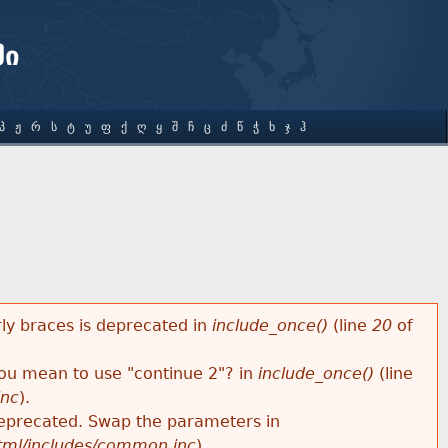
ში
Პ
Ჟ
Რ
Ს
Ტ
Უ
Ფ
Ქ
Ღ
Ყ
Შ
Ჩ
Ც
Ძ
Წ
Ჭ
Ხ
Ჯ
Ჰ
rly braces is deprecated in
include_once()
(line
20
of
 you mean to use "continue 2"? in
include_once()
(line
inc
).
s deprecated. Swap the parameters in
html/includes/common.inc
).