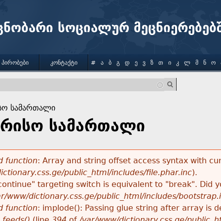
Jump to navigation
ცნობარი სოციალურ მეცნიერებებ
 ᲞᲘᲠᲝᲑᲔᲑᲘ
ᲙᲝᲜᲢᲐᲥᲢᲘ
#
Ა
Ბ
Გ
Დ
Ე
Ვ
Ზ
Თ
Ი
Კ
Ლ
Მ
Ნ
Ო
სო სამართალი
რისო სამართალი
 function
: Array and string offset access syntax with cu
ctionary.css.ge/public_html/includes/file.phar.inc
).
"continue" targeting switch is equivalent to "break". Did
ar/www/dictionary.css.ge/public_html/includes/bootstrap.
 function
: implode(): Passing glue string after array i
_feeds()
(line
394
of
/var/www/dictionary.css.ge/public_