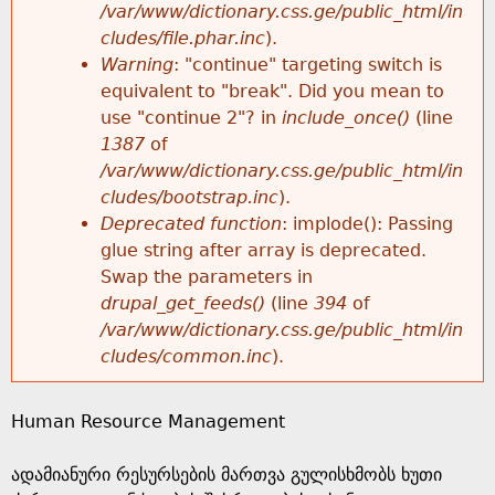
k
/var/www/dictionary.css.ge/public_html/in
r
e
cludes/file.phar.inc
).
h
y
Warning
: "continue" targeting switch is
r
w
equivalent to "break". Did you mean to
e
o
use "continue 2"? in
include_once()
(line
o
r
1387
of
r
d
/var/www/dictionary.css.ge/public_html/in
r
s
cludes/bootstrap.inc
).
e
Deprecated function
: implode(): Passing
m
glue string after array is deprecated.
Swap the parameters in
e
drupal_get_feeds()
(line
394
of
/var/www/dictionary.css.ge/public_html/in
s
cludes/common.inc
).
s
Human Resource Management
a
ადამიანური რესურსების მართვა გულისხმობს ხუთი