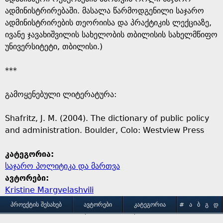
ადმინისტრირებაში. მასალა წარმოდგენილი საჯარო
ადმინისტრირების თეორიისა და პრაქტიკის ლექციაზე,
ივანე ჯავახიშვილის სახელობის თბილისის სახელმწიფო
უნივერსიტეტი, თბილისი.)
***
გამოყენებული ლიტერატურა:
Shafritz, J. M. (2004). The dictionary of public policy
and administration. Boulder, Colo: Westview Press
კატეგორია:
საჯარო პოლიტიკა და მართვა
ავტორები:
Kristine Margvelashvili
M
ᲞᲠᲝᲔᲥᲢᲘᲡ ᲨᲔᲡᲐᲮᲔᲑ
ᲐᲕᲢᲝᲠᲔᲑᲘ
ᲙᲐᲢᲔᲒᲝᲠᲘᲐ
#
Ა
Ბ
Გ
Დ
Ე
Ვ
Ზ
Თ
Ი
ᲒᲐᲛᲝᲧᲔᲜᲔᲑᲘᲡ ᲞᲘᲠᲝᲑᲔᲑᲘ
ᲙᲝᲜᲢᲐᲥᲢᲘ