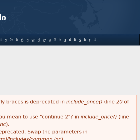
ში
Პ
Ჟ
Რ
Ს
Ტ
Უ
Ფ
Ქ
Ღ
Ყ
Შ
Ჩ
Ც
Ძ
Წ
Ჭ
Ხ
Ჯ
Ჰ
rly braces is deprecated in
include_once()
(line
20
of
 you mean to use "continue 2"? in
include_once()
(line
inc
).
s deprecated. Swap the parameters in
html/includes/common.inc
).