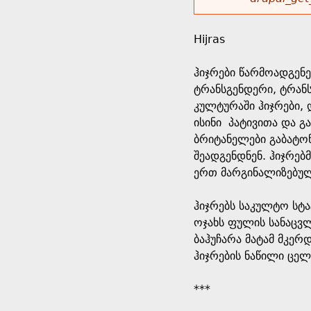
r
w
u
o
e
o
Hijras
r
d
h
r
ჰიჯრები წარმოადგენე
s
ტრანსგენდერი, ტრანს
e
m
კულტურაში ჰიჯრები, 
ისინი პატივითა და გ
r
e
ბრიტანელები გაბატონ
შეადგენდნენ. ჰიჯრებ
e
s
ერთ მარგინალიზებულ 
s
ჰიჯრებს საკულტო სტატ
ოჯახს ფულის სანაცვლ
a
ბაჰუჩარა მატამ მკერ
ჰიჯრების ნაწილი ცელ
g
***
e