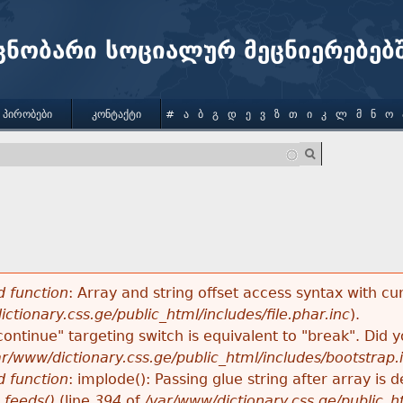
Jump to navigation
ცნობარი სოციალურ მეცნიერებებ
 ᲞᲘᲠᲝᲑᲔᲑᲘ
ᲙᲝᲜᲢᲐᲥᲢᲘ
#
Ა
Ბ
Გ
Დ
Ე
Ვ
Ზ
Თ
Ი
Კ
Ლ
Მ
Ნ
Ო
 function
: Array and string offset access syntax with cu
ctionary.css.ge/public_html/includes/file.phar.inc
).
"continue" targeting switch is equivalent to "break". Did
ar/www/dictionary.css.ge/public_html/includes/bootstrap.
 function
: implode(): Passing glue string after array i
_feeds()
(line
394
of
/var/www/dictionary.css.ge/public_