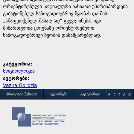
ორიენტირებული სოციალური ხასიათი უპირისპირდება
გაბატონებულ საზოგადოებრივ წყობას და მის
„ამაფეთქებელ მასალად“ გვევლინება. იგი
მიმართულია ყოფნაზე ორიენტირებული
საზოგადოებრივი წყობის დასამყარებლად.
კატეგორია:
სოციოლოგია
ავტორები:
Vazha Gorozia
M
ᲞᲠᲝᲔᲥᲢᲘᲡ ᲨᲔᲡᲐᲮᲔᲑ
ᲐᲕᲢᲝᲠᲔᲑᲘ
ᲙᲐᲢᲔᲒᲝᲠᲘᲐ
#
Ა
Ბ
Გ
Დ
Ე
Ვ
Ზ
Თ
Ი
ᲒᲐᲛᲝᲧᲔᲜᲔᲑᲘᲡ ᲞᲘᲠᲝᲑᲔᲑᲘ
ᲙᲝᲜᲢᲐᲥᲢᲘ
a
Კ
Ლ
Მ
Ნ
Ო
Პ
Ჟ
Რ
Ს
Ტ
i
Უ
Ფ
Ქ
Ღ
Ყ
Შ
Ჩ
Ც
Ძ
Წ