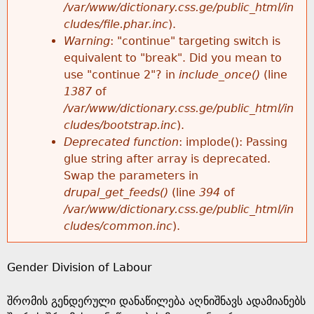
k
/var/www/dictionary.css.ge/public_html/in
r
e
cludes/file.phar.inc
).
h
y
Warning
: "continue" targeting switch is
r
w
equivalent to "break". Did you mean to
e
o
use "continue 2"? in
include_once()
(line
o
r
1387
of
r
d
/var/www/dictionary.css.ge/public_html/in
r
s
cludes/bootstrap.inc
).
e
Deprecated function
: implode(): Passing
m
glue string after array is deprecated.
Swap the parameters in
e
drupal_get_feeds()
(line
394
of
/var/www/dictionary.css.ge/public_html/in
s
cludes/common.inc
).
s
Gender Division of Labour
a
შრომის გენდერული დანაწილება აღნიშნავს ადამიანებს