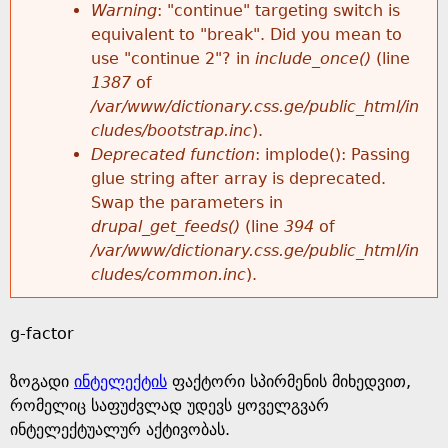
k
Warning
: "continue" targeting switch is
r
e
equivalent to "break". Did you mean to
h
y
use "continue 2"? in
include_once()
(line
o
w
1387
of
e
o
/var/www/dictionary.css.ge/public_html/in
r
r
cludes/bootstrap.inc
).
r
d
Deprecated function
: implode(): Passing
m
s
glue string after array is deprecated.
e
Swap the parameters in
e
drupal_get_feeds()
(line
394
of
/var/www/dictionary.css.ge/public_html/in
s
cludes/common.inc
).
s
g-factor
a
ზოგადი
ინტელექტის
ფაქტორი სპირმენის მიხედვით,
g
რომელიც საფუძვლად უდევს ყოველგვარ
ინტელექტუალურ აქტივობას.