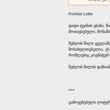
r
w
u
o
e
o
Frontal Lobe
r
d
h
r
დიდი ტვინის უბანი,
s
მოთავსებული. მონაწ
e
m
შუბლის წილი ყველაზ
r
e
მოსახელთებელია. ეს 
რომლებიც კოგნიტურ ფ
e
s
შუბლის წილის დაზიან
s
a
***
g
გამოყენებული ლიტე
e