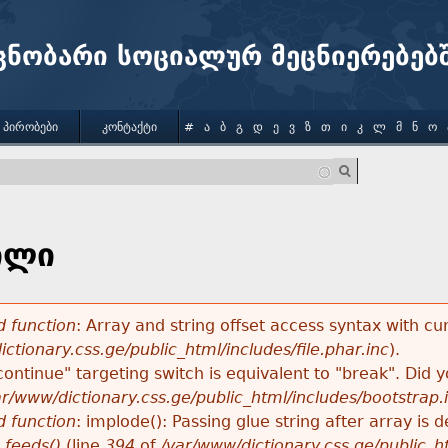
Jump to navigation
ცნობარი სოციალურ მეცნიერებებ
 ᲞᲘᲠᲝᲑᲔᲑᲘ
ᲙᲝᲜᲢᲐᲥᲢᲘ
#
Ა
Ბ
Გ
Დ
Ე
Ვ
Ზ
Თ
Ი
Კ
Ლ
Მ
Ნ
Ო
ილი
 function
: Array and string offset access syntax with cu
ctionary.css.ge/public_html/includes/file.phar.inc
).
"continue" targeting switch is equivalent to "break". Did
ar/www/dictionary.css.ge/public_html/includes/bootstrap.
 function
: implode(): Passing glue string after array i
_feeds()
(line
394
of
/var/www/dictionary.css.ge/public_