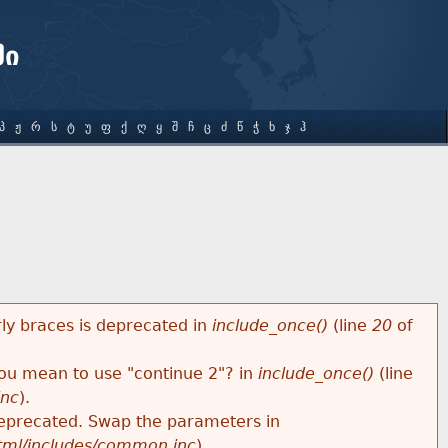
ში
Პ
Ჟ
Რ
Ს
Ტ
Უ
Ფ
Ქ
Ღ
Ყ
Შ
Ჩ
Ც
Ძ
Წ
Ჭ
Ხ
Ჯ
Ჰ
rly braces is deprecated in
include_once()
(line
20
of
 you mean to use "continue 2"? in
include_once()
(line
inc
).
s deprecated. Swap the parameters in
html/includes/common.inc
).