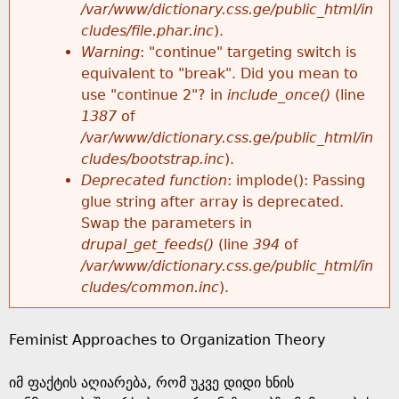
k
/var/www/dictionary.css.ge/public_html/in
r
e
cludes/file.phar.inc
).
h
y
Warning
: "continue" targeting switch is
r
w
equivalent to "break". Did you mean to
e
o
use "continue 2"? in
include_once()
(line
o
r
1387
of
r
d
/var/www/dictionary.css.ge/public_html/in
r
s
cludes/bootstrap.inc
).
e
Deprecated function
: implode(): Passing
m
glue string after array is deprecated.
Swap the parameters in
e
drupal_get_feeds()
(line
394
of
/var/www/dictionary.css.ge/public_html/in
s
cludes/common.inc
).
s
Feminist Approaches to Organization Theory
a
იმ ფაქტის აღიარება, რომ უკვე დიდი ხნის