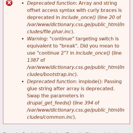
k
Deprecated function
: Array and string
e
offset access syntax with curly braces is
h
E
y
deprecated in
include_once()
(line
20
of
w
/var/www/dictionary.css.ge/public_html/in
e
r
o
cludes/file.phar.inc
).
r
Warning
: "continue" targeting switch is
r
r
d
equivalent to "break". Did you mean to
s
use "continue 2"? in
include_once()
(line
e
o
1387
of
/var/www/dictionary.css.ge/public_html/in
r
cludes/bootstrap.inc
).
Deprecated function
: implode(): Passing
m
glue string after array is deprecated.
Swap the parameters in
e
drupal_get_feeds()
(line
394
of
/var/www/dictionary.css.ge/public_html/in
s
cludes/common.inc
).
s