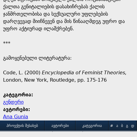
ქალთა გენიტალიების დასახიჩრებას ქალის
ჯანმრთელობისა და სექსუალური უფლებების
დარღვევად მიიჩნევენ და მის წინააღმდეგ უფრო და
უფრო აქტიურად ილაშქრებენ.
***
გამოყენებული ლიტერატურა:
Code, L. (2000)
Encyclopedia of Feminist Theories,
London, New York, Routledge, pp. 175-176
კატეგორია:
გენდერი
ავტორები:
Ana Gunia
M
ᲞᲠᲝᲔᲥᲢᲘᲡ ᲨᲔᲡᲐᲮᲔᲑ
ᲐᲕᲢᲝᲠᲔᲑᲘ
ᲙᲐᲢᲔᲒᲝᲠᲘᲐ
#
Ა
Ბ
Გ
Დ
Ე
Ვ
Ზ
Თ
Ი
ᲒᲐᲛᲝᲧᲔᲜᲔᲑᲘᲡ ᲞᲘᲠᲝᲑᲔᲑᲘ
ᲙᲝᲜᲢᲐᲥᲢᲘ