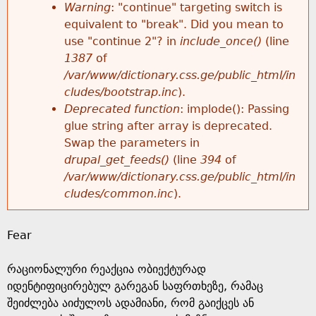
k
Warning
: "continue" targeting switch is
r
e
equivalent to "break". Did you mean to
h
y
use "continue 2"? in
include_once()
(line
o
w
1387
of
e
o
/var/www/dictionary.css.ge/public_html/in
r
r
cludes/bootstrap.inc
).
r
d
Deprecated function
: implode(): Passing
m
s
glue string after array is deprecated.
e
Swap the parameters in
e
drupal_get_feeds()
(line
394
of
/var/www/dictionary.css.ge/public_html/in
s
cludes/common.inc
).
s
Fear
a
რაციონალური რეაქცია ობიექტურად
g
იდენტიფიცირებულ გარეგან საფრთხეზე, რამაც
შეიძლება აიძულოს ადამიანი, რომ გაიქცეს ან