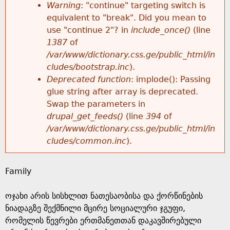
k
Warning
: "continue" targeting switch is
r
e
equivalent to "break". Did you mean to
h
y
use "continue 2"? in
include_once()
(line
o
w
1387
of
e
o
/var/www/dictionary.css.ge/public_html/in
r
r
cludes/bootstrap.inc
).
r
d
Deprecated function
: implode(): Passing
m
s
glue string after array is deprecated.
e
Swap the parameters in
e
drupal_get_feeds()
(line
394
of
/var/www/dictionary.css.ge/public_html/in
s
cludes/common.inc
).
s
Family
a
ოჯახი არის სისხლით ნათესაობისა და ქორწინების
g
ნიადაგზე შექმნილი მცირე სოციალური ჯგუფი,
რომელის წევრები ერთმანეთთან დაკავშირებული