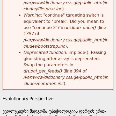
k
/var/www/dictionary.css.ge/public_html/in
r
e
cludes/file.phar.inc
).
h
y
Warning
: "continue" targeting switch is
r
w
equivalent to "break". Did you mean to
e
o
use "continue 2"? in
include_once()
(line
o
r
1387
of
r
d
/var/www/dictionary.css.ge/public_html/in
r
s
cludes/bootstrap.inc
).
e
Deprecated function
: implode(): Passing
m
glue string after array is deprecated.
Swap the parameters in
e
drupal_get_feeds()
(line
394
of
/var/www/dictionary.css.ge/public_html/in
s
cludes/common.inc
).
s
Evolutionary Perspective
a
ევოლუციური მიდგომა ფსიქოლოგიის დარგის ერთ-