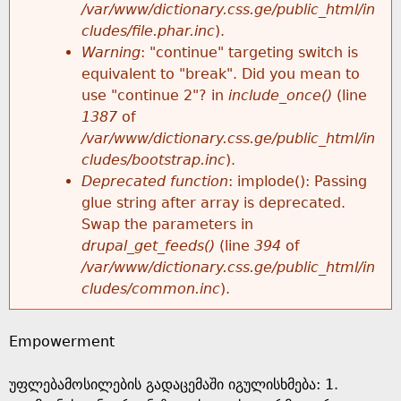
k
/var/www/dictionary.css.ge/public_html/in
r
e
cludes/file.phar.inc
).
h
y
Warning
: "continue" targeting switch is
r
w
equivalent to "break". Did you mean to
e
o
use "continue 2"? in
include_once()
(line
o
r
1387
of
r
d
/var/www/dictionary.css.ge/public_html/in
r
s
cludes/bootstrap.inc
).
e
Deprecated function
: implode(): Passing
m
glue string after array is deprecated.
Swap the parameters in
e
drupal_get_feeds()
(line
394
of
/var/www/dictionary.css.ge/public_html/in
s
cludes/common.inc
).
s
Empowerment
a
უფლებამოსილების გადაცემაში იგულისხმება: 1.