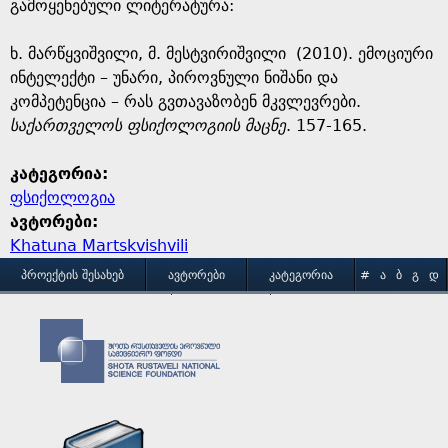
გამოყენებული ლიტერატურა:
ხ. მარწყვიშვილი, მ. მესტვირიშვილი (2010). ემოციური
ინტელექტი – უნარი, პიროვნული ნიშანი და
კომპეტენცია – რას გვთავაზობენ მკვლევრები.
საქართველოს ფსიქოლოგიის მაცნე
. 157-165.
კატეგორია:
ფსიქოლოგია
ავტორები:
Khatuna Martskvishvili
M
ᲞᲠᲝᲔᲥᲢᲘᲡ ᲨᲔᲡᲐᲮᲔᲑ
ᲐᲕᲢᲝᲠᲔᲑᲘ
ᲙᲐᲢᲔᲒᲝᲠᲘᲐ
#
Ა
Ბ
Გ
Დ
Ე
Ვ
Ზ
Თ
Ი
ᲒᲐᲛᲝᲧᲔᲜᲔᲑᲘᲡ ᲞᲘᲠᲝᲑᲔᲑᲘ
ᲙᲝᲜᲢᲐᲥᲢᲘ
a
Კ
Ლ
Მ
Ნ
Ო
Პ
Ჟ
Რ
Ს
Ტ
i
Უ
Ფ
Ქ
Ღ
Ყ
Შ
Ჩ
Ც
Ძ
Წ
n
Ჭ
Ხ
Ჯ
Ჰ