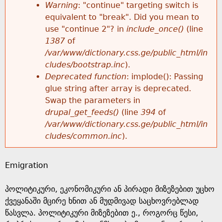
k
Warning
: "continue" targeting switch is
r
e
equivalent to "break". Did you mean to
h
y
use "continue 2"? in
include_once()
(line
o
w
1387
of
e
o
/var/www/dictionary.css.ge/public_html/in
r
r
cludes/bootstrap.inc
).
r
d
Deprecated function
: implode(): Passing
m
s
glue string after array is deprecated.
e
Swap the parameters in
e
drupal_get_feeds()
(line
394
of
/var/www/dictionary.css.ge/public_html/in
s
cludes/common.inc
).
s
Emigration
a
პოლიტიკური, ეკონომიკური ან პირადი მიზეზებით უცხო
g
ქვეყანაში მცირე ხნით ან მუდმივად საცხოვრებლად
წასვლა. პოლიტიკური მიზეზებით ე., როგორც წესი,