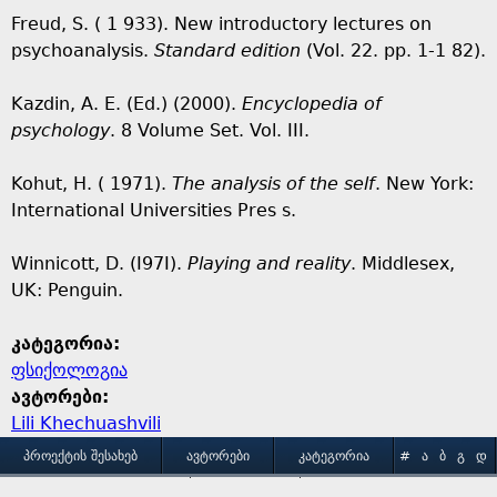
Freud, S. ( 1 933). New introductory lectures on
psychoanalysis.
Standard edition
(Vol. 22. pp. 1-1 82).
Kazdin, A. E. (Ed.) (2000).
Encyclopedia of
psychology
. 8 Volume Set. Vol. III.
Kohut, H. ( 1971).
The analy
s
is of the self
. New York:
International Universities Pres s.
Winnicott, D. (I97I).
Playing and reality
. Middlesex,
UK: Penguin.
კატეგორია:
ფსიქოლოგია
ავტორები:
Lili Khechuashvili
M
ᲞᲠᲝᲔᲥᲢᲘᲡ ᲨᲔᲡᲐᲮᲔᲑ
ᲐᲕᲢᲝᲠᲔᲑᲘ
ᲙᲐᲢᲔᲒᲝᲠᲘᲐ
#
Ა
Ბ
Გ
Დ
Ე
Ვ
Ზ
Თ
Ი
ᲒᲐᲛᲝᲧᲔᲜᲔᲑᲘᲡ ᲞᲘᲠᲝᲑᲔᲑᲘ
ᲙᲝᲜᲢᲐᲥᲢᲘ