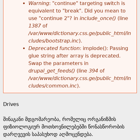
k
Warning
: "continue" targeting switch is
r
e
equivalent to "break". Did you mean to
h
y
use "continue 2"? in
include_once()
(line
o
w
1387
of
e
o
/var/www/dictionary.css.ge/public_html/in
r
r
cludes/bootstrap.inc
).
r
d
Deprecated function
: implode(): Passing
m
s
glue string after array is deprecated.
e
Swap the parameters in
e
drupal_get_feeds()
(line
394
of
/var/www/dictionary.css.ge/public_html/in
s
cludes/common.inc
).
s
Drives
a
შინაგანი მდგომარეობა, რომელიც ორგანიზმის
g
ფიზიოლოგიურ მოთხოვნილებებში წონასწორობის
დარღვევის საპასუხოდ აღმოცენდება.