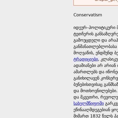
r
w
u
o
e
o
Conservatism
r
d
h
r
იდეურ–პოლიტიკური მ
s
ტეთჩერის განსაზღვრე
e
m
გამოუცდელი და არაპ
განმანათლებლობასა 
r
e
მოღვაწის, ენდმუნდ 
ტრადიციები
, კლასიკ
e
s
ადამიანები არ არიან
ამართლებს და იწონებ
s
განიხილავენ კონსერვ
ბუნებისთვისაც განმს
a
და მოთხოვნილებები.
და მკვეთრი, რევოლუ
g
სახელმწიფოში
გარკვ
ეწინააღმდეგებიან ყ
e
მიმართ 1832 წელს პ