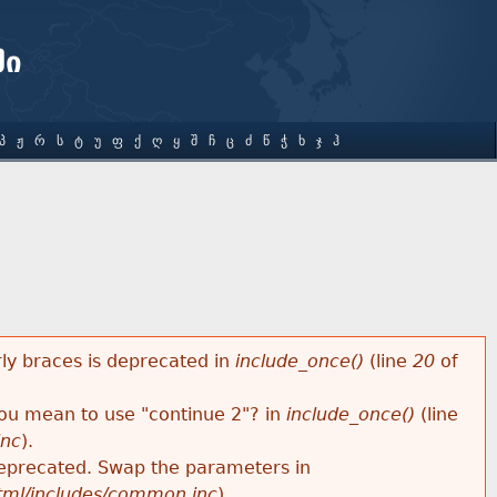
ში
Პ
Ჟ
Რ
Ს
Ტ
Უ
Ფ
Ქ
Ღ
Ყ
Შ
Ჩ
Ც
Ძ
Წ
Ჭ
Ხ
Ჯ
Ჰ
rly braces is deprecated in
include_once()
(line
20
of
 you mean to use "continue 2"? in
include_once()
(line
inc
).
s deprecated. Swap the parameters in
html/includes/common.inc
).