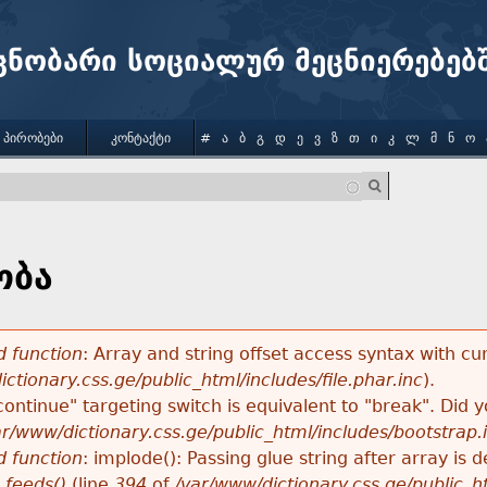
Jump to navigation
ცნობარი სოციალურ მეცნიერებებ
 ᲞᲘᲠᲝᲑᲔᲑᲘ
ᲙᲝᲜᲢᲐᲥᲢᲘ
#
Ა
Ბ
Გ
Დ
Ე
Ვ
Ზ
Თ
Ი
Კ
Ლ
Მ
Ნ
Ო
ობა
 function
: Array and string offset access syntax with cu
ctionary.css.ge/public_html/includes/file.phar.inc
).
"continue" targeting switch is equivalent to "break". Did
ar/www/dictionary.css.ge/public_html/includes/bootstrap.
 function
: implode(): Passing glue string after array i
_feeds()
(line
394
of
/var/www/dictionary.css.ge/public_