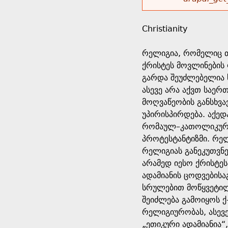
r
w
u
o
e
o
Christianity
r
d
h
r
რელიგია, რომელიც თ
s
ქრისტეს მოვლინების 
e
m
გარდა შეუძლებელია ს
ასევე არა აქვთ საერ
r
e
მოღვაწეობის განსხვ
უპირისპირდება. აქედ
e
s
რომაულ–კათოლიკური 
პროტესტანტიზმი. რელ
s
რელიგიას განეკუთვნებ
არამედ იესო ქრისტეს
a
ადამიანის ცოდვებისა
სრულებით მოწყვეტილი
g
შეიძლება გამოიყოს 
რელიგიურობას, ასევ
e
„ეთიკური ადამიანია“