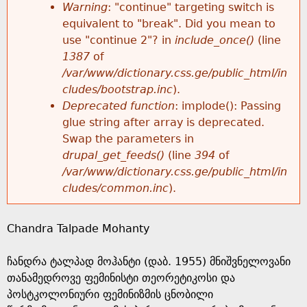
k
Warning
: "continue" targeting switch is
r
e
equivalent to "break". Did you mean to
h
y
use "continue 2"? in
include_once()
(line
o
w
1387
of
e
o
/var/www/dictionary.css.ge/public_html/in
r
r
cludes/bootstrap.inc
).
r
d
Deprecated function
: implode(): Passing
m
s
glue string after array is deprecated.
e
Swap the parameters in
e
drupal_get_feeds()
(line
394
of
/var/www/dictionary.css.ge/public_html/in
s
cludes/common.inc
).
s
Chandra Talpade Mohanty
a
ჩანდრა ტალპად მოჰანტი (დაბ. 1955) მნიშვნელოვანი
g
თანამედროვე ფემინისტი თეორეტიკოსი და
პოსტკოლონიური ფემინიზმის ცნობილი