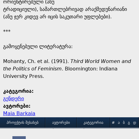
ორიენტირებული (ანუ
ტრადიციული), სამართლებრივად არაქმედუნარიანი
(ანუ ჯერ კიდევ არ იცის საკუთარი უფლებები).
***
გამოყენებული ლიტერატურა:
Mohanty, Ch. et al. (1991).
Third World Women and
the Politics of Feminism
. Bloomington: Indiana
University Press.
კატეგორია:
გენდერი
ავტორები:
Maia Barkaia
M
ᲞᲠᲝᲔᲥᲢᲘᲡ ᲨᲔᲡᲐᲮᲔᲑ
ᲐᲕᲢᲝᲠᲔᲑᲘ
ᲙᲐᲢᲔᲒᲝᲠᲘᲐ
#
Ა
Ბ
Გ
Დ
Ე
Ვ
Ზ
Თ
Ი
ᲒᲐᲛᲝᲧᲔᲜᲔᲑᲘᲡ ᲞᲘᲠᲝᲑᲔᲑᲘ
ᲙᲝᲜᲢᲐᲥᲢᲘ
Კ
Ლ
Მ
Ნ
Ო