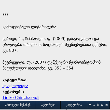
***
გამოყენებული ლიტერატურა:
გერიგი, რ., ზიმბარდო, ფ. (2009)
ფსიქოლოგია და
ცხოვრება
;
თბილისი: სოციალურ მეცნიერებათა ცენტრი,
გვ. 807;
მეტრეველი, ლ. (2007)
ფუნქციური ნეიროანატომიის
საფუძვლები;
თბილისი; გვ. 353 – 354
კატეგორია:
ფსიქოლოგია
ავტორები:
Tiniko Chincharauli
M
ᲞᲠᲝᲔᲥᲢᲘᲡ ᲨᲔᲡᲐᲮᲔᲑ
ᲐᲕᲢᲝᲠᲔᲑᲘ
ᲙᲐᲢᲔᲒᲝᲠᲘᲐ
#
Ა
Ბ
Გ
Დ