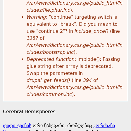
k
/var/www/dictionary.css.ge/public_html/in
r
e
cludes/file.phar.inc
).
h
y
Warning
: "continue" targeting switch is
r
w
equivalent to "break". Did you mean to
e
o
use "continue 2"? in
include_once()
(line
o
r
1387
of
r
d
/var/www/dictionary.css.ge/public_html/in
r
s
cludes/bootstrap.inc
).
e
Deprecated function
: implode(): Passing
m
glue string after array is deprecated.
Swap the parameters in
e
drupal_get_feeds()
(line
394
of
/var/www/dictionary.css.ge/public_html/in
s
cludes/common.inc
).
s
Cerebral Hemispheres
a
დიდი ტვინის
ორი ნახევარი, რომლებიც
კორძიანი