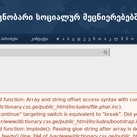
Jump to navigation
ცნობარი სოციალურ მეცნიერებებ
 ᲞᲘᲠᲝᲑᲔᲑᲘ
ᲙᲝᲜᲢᲐᲥᲢᲘ
#
Ა
Ბ
Გ
Დ
Ე
Ვ
Ზ
Თ
Ი
Კ
Ლ
Მ
Ნ
Ო
 function
: Array and string offset access syntax with cu
ctionary.css.ge/public_html/includes/file.phar.inc
).
"continue" targeting switch is equivalent to "break". Did
ar/www/dictionary.css.ge/public_html/includes/bootstrap.
 function
: implode(): Passing glue string after array i
_feeds()
(line
394
of
/var/www/dictionary.css.ge/public_