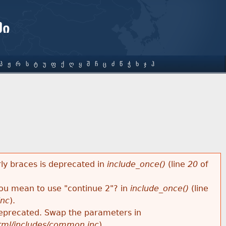
ში
Პ
Ჟ
Რ
Ს
Ტ
Უ
Ფ
Ქ
Ღ
Ყ
Შ
Ჩ
Ც
Ძ
Წ
Ჭ
Ხ
Ჯ
Ჰ
rly braces is deprecated in
include_once()
(line
20
of
 you mean to use "continue 2"? in
include_once()
(line
inc
).
s deprecated. Swap the parameters in
html/includes/common.inc
).