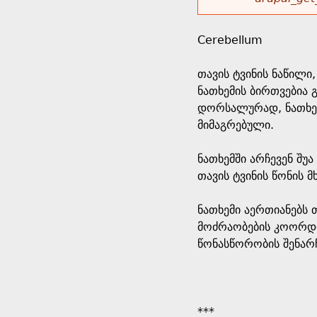
r
w
u
o
e
o
Cerebellum
r
d
h
r
თავის ტვინის ნაწილი
s
ნათხემის ბირთვებია 
e
m
დორსალურად, ნათხემი
მიმაგრებული.
r
e
ნათხემში არჩევენ შუ
e
s
თავის ტვინის წონის 
s
ნათხემი აერთიანებს 
მოძრაობების კოორდინ
a
წონასწორობის შენარჩ
g
e
***