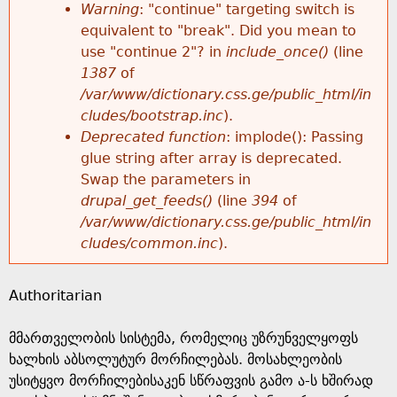
k
Warning
: "continue" targeting switch is
r
e
equivalent to "break". Did you mean to
h
y
use "continue 2"? in
include_once()
(line
o
w
1387
of
e
o
/var/www/dictionary.css.ge/public_html/in
r
r
cludes/bootstrap.inc
).
r
d
Deprecated function
: implode(): Passing
m
s
glue string after array is deprecated.
e
Swap the parameters in
e
drupal_get_feeds()
(line
394
of
/var/www/dictionary.css.ge/public_html/in
s
cludes/common.inc
).
s
Authoritarian
a
მმართველობის სისტემა, რომელიც უზრუნველყოფს
g
ხალხის აბსოლუტურ მორჩილებას. მოსახლეობის
უსიტყვო მორჩილებისაკენ სწრაფვის გამო ა-ს ხშირად