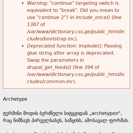
k
Warning
: "continue" targeting switch is
r
e
equivalent to "break". Did you mean to
h
y
use "continue 2"? in
include_once()
(line
o
w
1387
of
e
o
/var/www/dictionary.css.ge/public_html/in
r
r
cludes/bootstrap.inc
).
r
d
Deprecated function
: implode(): Passing
m
s
glue string after array is deprecated.
e
Swap the parameters in
e
drupal_get_feeds()
(line
394
of
/var/www/dictionary.css.ge/public_html/in
s
cludes/common.inc
).
s
Archetype
a
ტერმინი მოდის ბერძნული სიტყვიდან „archetypon“,
g
რაც ნიშნავს პირველსახეს, საწყისს, ამოსავალ ფორმას.