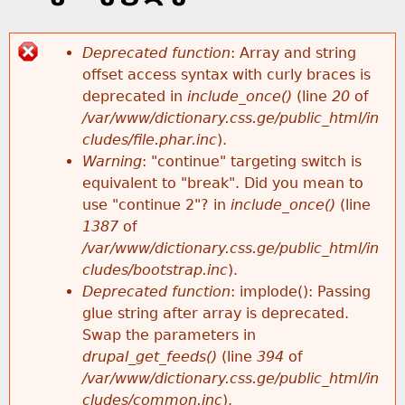
k
e
h
y
Deprecated function
: Array and string
w
offset access syntax with curly braces is
e
E
o
deprecated in
include_once()
(line
20
of
r
/var/www/dictionary.css.ge/public_html/in
r
r
d
cludes/file.phar.inc
).
s
Warning
: "continue" targeting switch is
e
r
equivalent to "break". Did you mean to
use "continue 2"? in
include_once()
(line
o
1387
of
/var/www/dictionary.css.ge/public_html/in
r
cludes/bootstrap.inc
).
Deprecated function
: implode(): Passing
m
glue string after array is deprecated.
Swap the parameters in
e
drupal_get_feeds()
(line
394
of
/var/www/dictionary.css.ge/public_html/in
s
cludes/common.inc
).