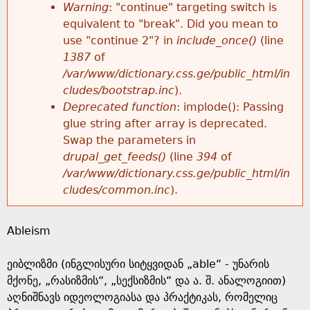
k
Warning
: "continue" targeting switch is
r
e
equivalent to "break". Did you mean to
h
y
use "continue 2"? in
include_once()
(line
o
w
1387
of
e
o
/var/www/dictionary.css.ge/public_html/in
r
r
cludes/bootstrap.inc
).
r
d
Deprecated function
: implode(): Passing
m
s
glue string after array is deprecated.
e
Swap the parameters in
e
drupal_get_feeds()
(line
394
of
/var/www/dictionary.css.ge/public_html/in
s
cludes/common.inc
).
s
Ableism
a
ეიბლიზმი (ინგლისური სიტყვიდან „able“ - უნარის
g
მქონე, „რასიზმის“, „სექსიზმის“ და ა. შ. ანალოგიით)
აღნიშნავს იდეოლოგიასა და პრაქტიკას, რომელიც