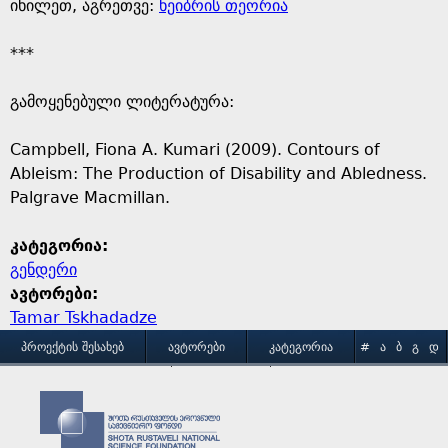
იხილეთ, აგრეთვე:
ხეიბრის თეორია
***
გამოყენებული ლიტერატურა:
Campbell, Fiona A. Kumari (2009). Contours of
Ableism: The Production of Disability and Abledness.
Palgrave Macmillan.
კატეგორია:
გენდერი
ავტორები:
Tamar Tskhadadze
M
ᲞᲠᲝᲔᲥᲢᲘᲡ ᲨᲔᲡᲐᲮᲔᲑ
ᲐᲕᲢᲝᲠᲔᲑᲘ
ᲙᲐᲢᲔᲒᲝᲠᲘᲐ
#
Ა
Ბ
Გ
Დ
Ე
Ვ
Ზ
Თ
Ი
ᲒᲐᲛᲝᲧᲔᲜᲔᲑᲘᲡ ᲞᲘᲠᲝᲑᲔᲑᲘ
ᲙᲝᲜᲢᲐᲥᲢᲘ
a
Კ
Ლ
Მ
Ნ
Ო
Პ
Ჟ
Რ
Ს
Ტ
Უ
Ფ
Ქ
Ღ
Ყ