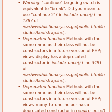
k
Warning
: "continue" targeting switch is
r
e
equivalent to "break". Did you mean to
h
y
use "continue 2"? in
include_once()
(line
o
w
1387
of
e
o
/var/www/dictionary.css.ge/public_html/in
r
r
cludes/bootstrap.inc
).
r
d
Deprecated function
: Methods with the
m
s
same name as their class will not be
e
constructors in a future version of PHP;
e
views_display has a deprecated
constructor in
include_once()
(line
3491
s
of
/var/www/dictionary.css.ge/public_html/in
s
cludes/bootstrap.inc
).
Deprecated function
: Methods with the
a
same name as their class will not be
constructors in a future version of PHP;
g
views_many_to_one_helper has a
deprecated constructor in
require_once()